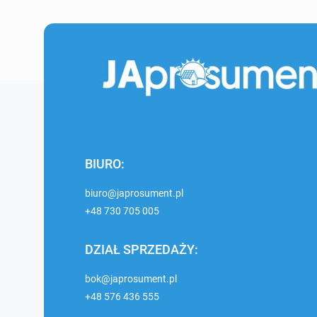
BIURO:
biuro@japrosument.pl
+48 730 705 005
DZIAŁ SPRZEDAŻY:
bok@japrosument.pl
+48 576 436 555