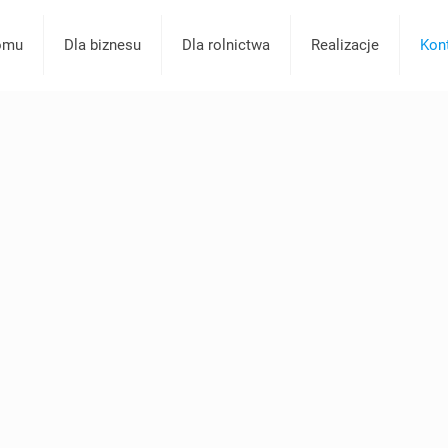
omu
Dla biznesu
Dla rolnictwa
Realizacje
Kon