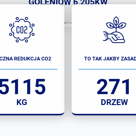
GOLENIÓW 6,205KW
CZNA REDUKCJA CO2
TO TAK JAKBY ZASAD
5115
271
KG
DRZEW