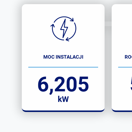
MOC INSTALACJI
RO
6,205
kW