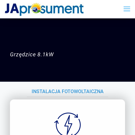
Grzędzice
8.1kW
INSTALACJA FOTOWOLTAICZNA
GRZĘDZICE 8,1KW