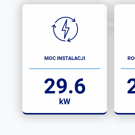
MOC INSTALACJI
RO
29.6
kW