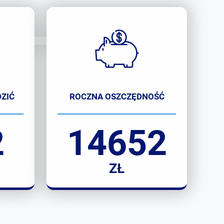
ZIĆ
ROCZNA OSZCZĘDNOŚĆ
2
14652
ZŁ