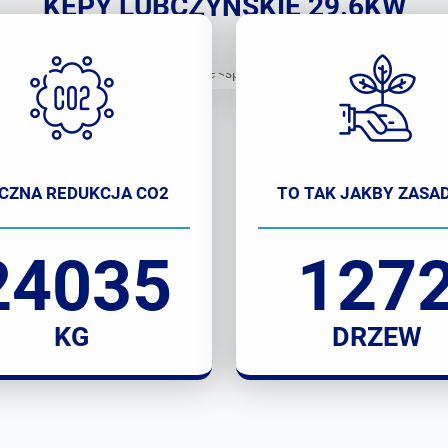
KĘPY LUBCZYŃSKIE 29.6KW
CZNA REDUKCJA CO2
TO TAK JAKBY ZASAD
24035
127
KG
DRZEW