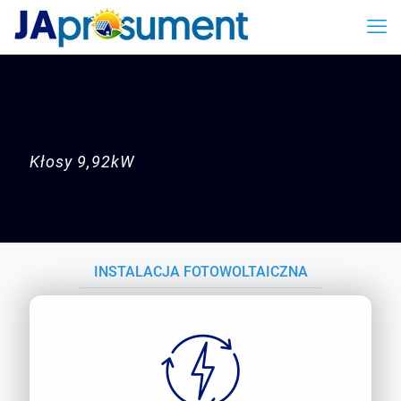
Kłosy
9,92kW
INSTALACJA FOTOWOLTAICZNA
KŁOSY 9,92KW