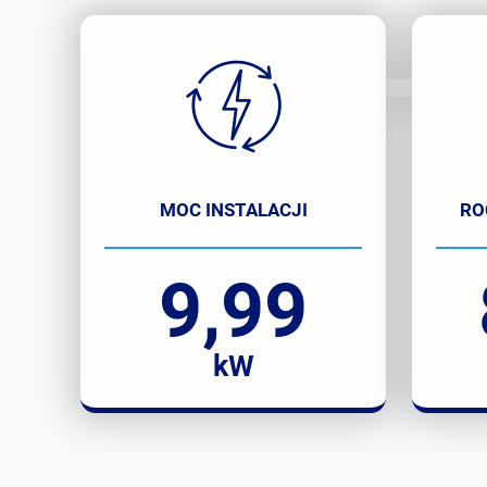
MOC INSTALACJI
RO
9,99
kW