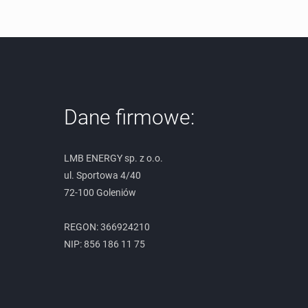
Dane firmowe:
LMB ENERGY sp. z o.o.
ul. Sportowa 4/40
72-100 Goleniów
REGON: 366924210
NIP: 856 186 11 75