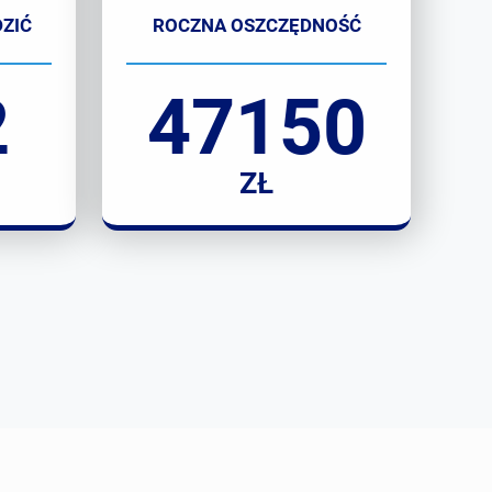
ZIĆ
ROCZNA OSZCZĘDNOŚĆ
2
47150
ZŁ