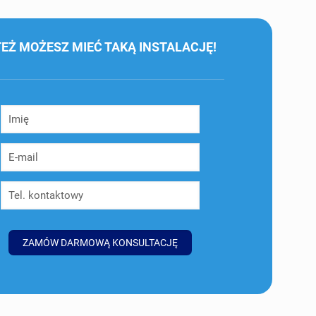
TEŻ MOŻESZ MIEĆ TAKĄ INSTALACJĘ!