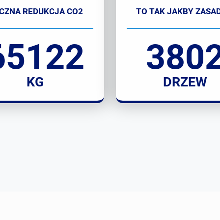
CZNA REDUKCJA CO2
TO TAK JAKBY ZASAD
65122
380
KG
DRZEW