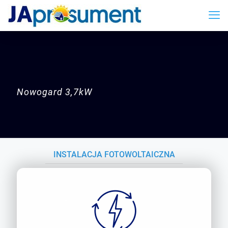
Nowogard
3,7kW
INSTALACJA FOTOWOLTAICZNA
NOWOGARD 3,7KW