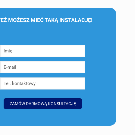
TEŻ MOŻESZ MIEĆ TAKĄ INSTALACJĘ!