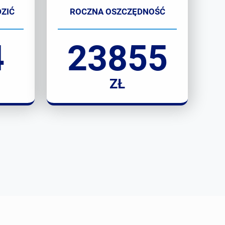
ZIĆ
ROCZNA OSZCZĘDNOŚĆ
4
23855
ZŁ