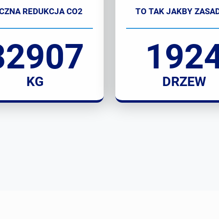
CZNA REDUKCJA CO2
TO TAK JAKBY ZASAD
32907
192
KG
DRZEW