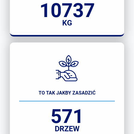
10737
KG
TO TAK JAKBY ZASADZIĆ
571
DRZEW