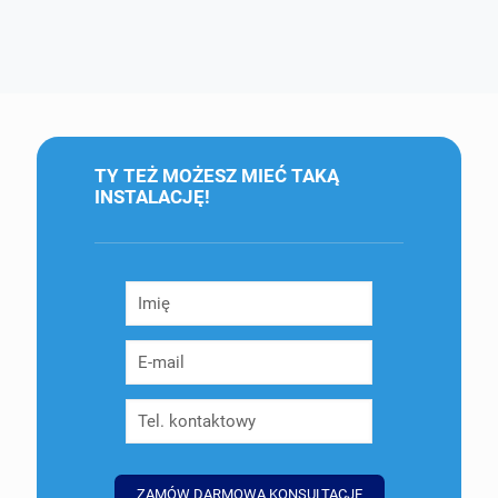
TY TEŻ MOŻESZ MIEĆ TAKĄ
INSTALACJĘ!