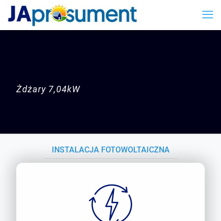
Żdżary
7,04kW
INSTALACJA FOTOWOLTAICZNA
ŻDŻARY 7,04KW